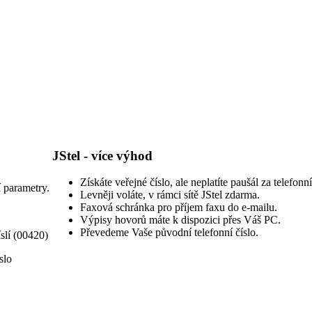
JStel - více výhod
Získáte veřejné číslo, ale neplatíte paušál za telefonní
í parametry.
Levněji voláte, v rámci sítě JStel zdarma.
Faxová schránka pro příjem faxu do e-mailu.
Výpisy hovorů máte k dispozici přes Váš PC.
Převedeme Vaše původní telefonní číslo.
slí (00420)
slo