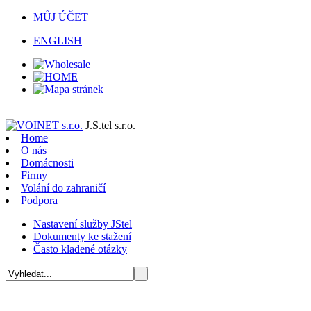
MŮJ ÚČET
ENGLISH
J.S.tel s.r.o.
Home
O nás
Domácnosti
Firmy
Volání do zahraničí
Podpora
Nastavení služby JStel
Dokumenty ke stažení
Často kladené otázky